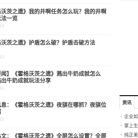
格沃茨之遗》我的井啊任务怎么玩？我的井啊
玩法一览
-13
格沃茨之遗》护盾怎么破？护盾击破方法
-13
要闻】《霍格沃茨之遗》溅出牛奶成就怎么
溅出牛奶成就玩法分享
-13
资讯
讯息：《霍格沃茨之遗》夜骐在哪抓？夜骐位
绍
企业如
-12
掌上生
热文：《霍格沃茨之遗》全屏怎么设置？全屏