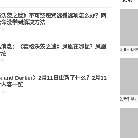
格沃茨之遗》不可饶恕咒选错选项怎么办？阿
索命没学到解决方法
-12
热消息：《霍格沃茨之遗》凤凰在哪捉？凤凰
介绍
-12
k and Darker》2月11日更新了什么？2月11
新内容一览
-12