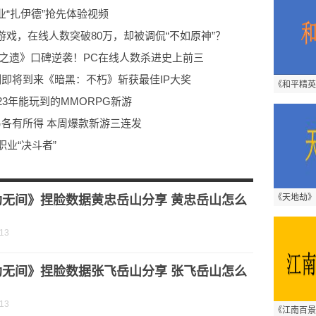
“扎伊德”抢先体验视频
戏，在线人数突破80万，却被调侃“不如原神”？
之遗》口碑逆袭！PC在线人数杀进史上前三
即将到来《暗黑：不朽》斩获最佳IP大奖
3年能玩到的MMORPG新游
各有所得 本周爆款新游三连发
业“决斗者”
女们真香了的时尚手游来了！
速度与激情10》首支预告公布
劫无间》捏脸数据黄忠岳山分享 黄忠岳山怎么
-13
劫无间》捏脸数据张飞岳山分享 张飞岳山怎么
-13