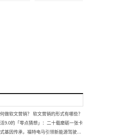
何做软文营销？ 软文营销的形式有哪些？
活9.0的「零点猜想」：二十载磨砺一张卡
纯正美式基因传承，福特电马引领新能源驾驶体验