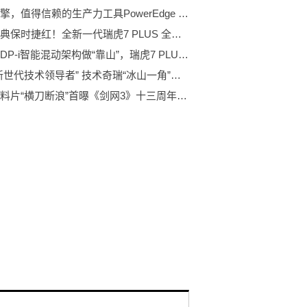
创新引擎，值得信赖的生产力工具PowerEdge T550塔式服务器
再现经典保时捷红！全新一代瑞虎7 PLUS 全新内饰首曝光
有奇瑞DP-i智能混动架构做“靠山”，瑞虎7 PLUS新能源到底有多颠覆？
获评“新世代技术领导者” 技术奇瑞“冰山一角”获新华社点赞
年度资料片“横刀断浪”首曝《剑网3》十三周年发布会回顾