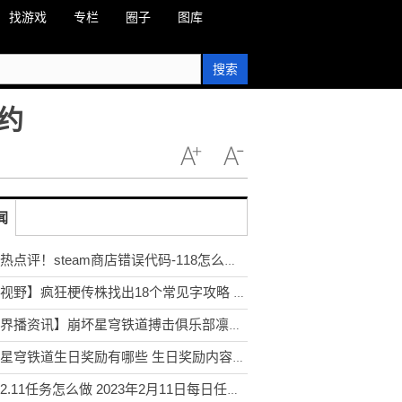
找游戏
专栏
圈子
图库
搜索
约
闻
全球热点评！steam商店错误代码-118怎么办 错误代码-118解决方法[多图]
【新视野】疯狂梗传株找出18个常见字攻略 猜字株18个字正确答案分享[多图]
【世界播资讯】崩坏星穹铁道搏击俱乐部凛冬已至攻略 搏击俱乐部凛冬已通关打法推荐[多图]
崩坏星穹铁道生日奖励有哪些 生日奖励内容及领取方法[多图]
光遇2.11任务怎么做 2023年2月11日每日任务完成攻略[多图]