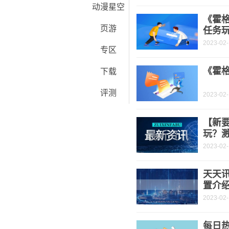
动漫星空
《霍
页游
任务
2023-02
专区
《霍
下载
评测
2023-02
【新
玩？
2023-02
天天
置介
2023-02
每日