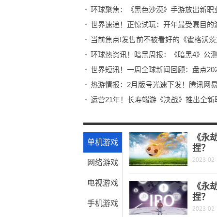
环球聚焦：《黑色沙漠》手游放出新职业
世界速递！正惊试玩：开年最受瞩目的游
当前焦点!发售前不被看好的《霍格沃茨
环球热资讯！暗黑周报：《暗黑4》公测
世界短讯！一周全球新闻回顾：盘点202
热游情报：2月版号光速下发！腾讯网易
运营21年！长寿端游《决战》推出全新职
《以闪亮之名》无限风格测试招募，仙
反派"海王"正式亮相！环球影业发布《
《永
单机游戏
捏？
2023-02
网络游戏
电视游戏
《永
捏？
手机游戏
2023-02