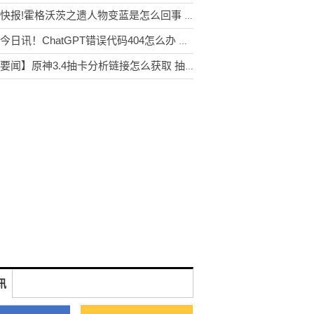
每日快报!霍格沃茨之遗人物变蓝是怎么回事 人物蓝色原因和解决方法[多图]
全球今日讯！ChatGPT错误代码404怎么办 使用时报错404、502解决方法[多图]
【新要闻】原神3.4抽卡分析链接怎么获取 抽卡分析链接获取工具地址[多图]
讯