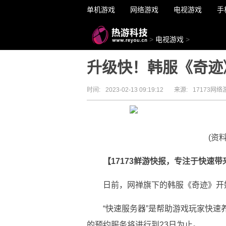
单机游戏
网络游戏
电视游戏
手
>
电视游戏
>
升级快！韩服《奇迹
时间:
2023-02-13 09:19:12
来源:
17173网络
(资
【17173鲜游快报，专注于快速
日前，网禅旗下的韩服《奇迹》开
“快速服务器”是帮助游戏玩家快
的预约服务将进行到23日为止。