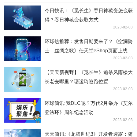
今日快讯：《觅长生》吞日神猿变怎么获
得？吞日神猿变获取方式
2023-02-03
环球热推荐：发售日期要来了？《空洞骑
士：丝绸之歌》任天堂eShop页面上线
2023-02-03
【天天新视野】《觅长生》追杀风雨楼大
长老去哪里？琚运琦逃跑位置
2023-02-03
环球简讯:我DLC呢？万代2月举办《艾尔
登法环》周年纪念活动
2023-02-03
天天简讯:《龙腾世纪3》开发者透露：骑