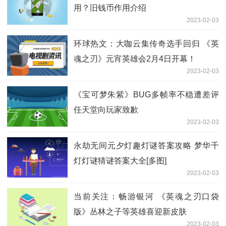
用？旧钱币作用介绍
2023-02-03
环球热文：大咖云集传奇选手回归 《英
魂之刃》元宵英雄会2月4日开幕！
2023-02-03
《宝可梦朱紫》BUG多帧率不稳遭差评
任天堂向玩家致歉
2023-02-03
永劫无间元夕灯趣灯谜答案攻略 梦华千
灯灯谜猜谜答案大全[多图]
2023-02-03
当前关注：畅游银河 《英魂之刃口袋
版》丛林之子等英雄喜迎新皮肤
2023-02-03