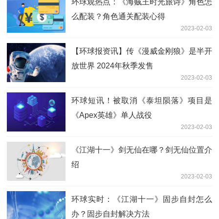
环球观热点：《海贼王时光旅诗》角色怎
么配装？角色通关配装心得
2023-02-03
【环球报资讯】传《漫威金刚狼》是半开
放世界 2024年秋季发售
2023-02-03
环球短讯！被取消《泰坦陨落》项目是
《Apex英雄》单人战役
2023-02-03
《江湖十一》剑无仙在哪？剑无仙位置介
绍
2023-02-03
环球实时：《江湖十一》固步自封怎么
办？固步自封解决方法