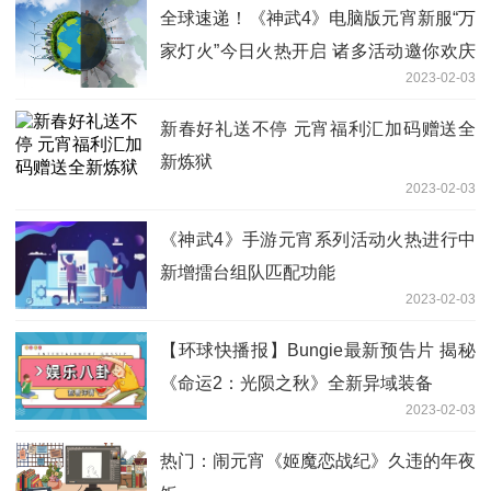
全球速递！《神武4》电脑版元宵新服“万
家灯火”今日火热开启 诸多活动邀你欢庆
2023-02-03
佳节
新春好礼送不停 元宵福利汇加码赠送全
新炼狱
2023-02-03
《神武4》手游元宵系列活动火热进行中
新增擂台组队匹配功能
2023-02-03
【环球快播报】Bungie最新预告片 揭秘
《命运2：光陨之秋》全新异域装备
2023-02-03
热门：闹元宵《姬魔恋战纪》久违的年夜