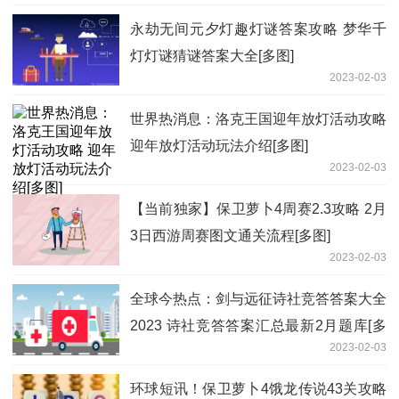
永劫无间元夕灯趣灯谜答案攻略 梦华千
灯灯谜猜谜答案大全[多图]
2023-02-03
世界热消息：洛克王国迎年放灯活动攻略
迎年放灯活动玩法介绍[多图]
2023-02-03
【当前独家】保卫萝卜4周赛2.3攻略 2月
3日西游周赛图文通关流程[多图]
2023-02-03
全球今热点：剑与远征诗社竞答答案大全
2023 诗社竞答答案汇总最新2月题库[多
2023-02-03
图]
环球短讯！保卫萝卜4饿龙传说43关攻略