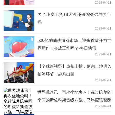
2023-04-21
做
欠了小赢卡贷18天没还法院会强制执行
吗
2023-04-21
500亿的仙侠游戏市场，迎来首款开放世
界新作，会成王炸吗？-每日快讯
2023-04-21
【全球新视野】成都土拍：两宗土地进入
抽签环节，越秀出圈
2023-04-21
世界观速讯丨再次坐地尖叫！赢过陈梦陈
幸同的斯佐科斯晋级八强，马琳应该警醒
2023-04-21