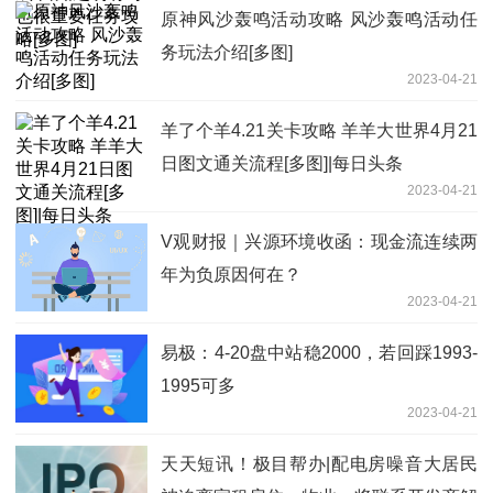
原神风沙轰鸣活动攻略 风沙轰鸣活动任
务玩法介绍[多图]
2023-04-21
羊了个羊4.21关卡攻略 羊羊大世界4月21
日图文通关流程[多图]|每日头条
2023-04-21
V观财报｜兴源环境收函：现金流连续两
年为负原因何在？
2023-04-21
易极：4-20盘中站稳2000，若回踩1993-
1995可多
2023-04-21
天天短讯！极目帮办|配电房噪音大居民