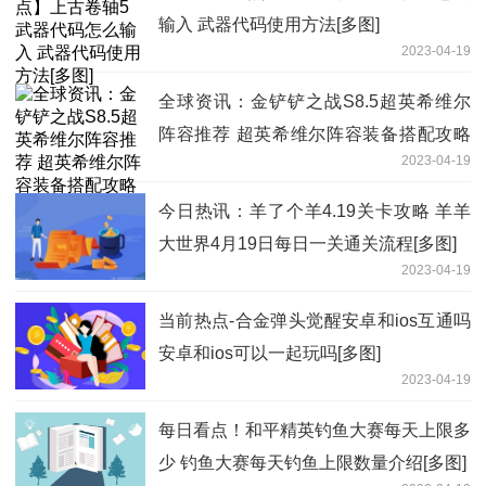
输入 武器代码使用方法[多图]
2023-04-19
全球资讯：金铲铲之战S8.5超英希维尔
阵容推荐 超英希维尔阵容装备搭配攻略
2023-04-19
[多图]
今日热讯：羊了个羊4.19关卡攻略 羊羊
大世界4月19日每日一关通关流程[多图]
2023-04-19
当前热点-合金弹头觉醒安卓和ios互通吗
安卓和ios可以一起玩吗[多图]
2023-04-19
每日看点！和平精英钓鱼大赛每天上限多
少 钓鱼大赛每天钓鱼上限数量介绍[多图]