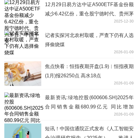
消息
12月29日易方达中证A500ETF基金份额
减少6.42亿份，重仓股宁德时代、贵州茅
2025-12-30
台、中国平安
记者实探河北农村取暖，严查下仍有人选
择偷烧煤
2026-01-09
焦点快看：恒指夜期开盘(1.9)︱恒指夜期
(1月)报26250点 高水18点
2026-01-09
最新资讯:绿地控股(600606.SH)2025年
合同销售金额680.99亿元 同比增加
2026-01-09
6.53%
短讯！中国信通院正式发布《人工智能安
全治理研究报告（2025年）——推进人