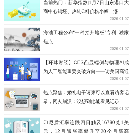
当前热门：新华指数|1月7日山东港口大
商中心钢坯、热轧C料价格小幅上涨
2026-01-07
海油工程公布“一种抬升地板”专利_独家
焦点
2026-01-07
【环球财经】CES凸显端侧与物理AI成
为人工智能重要突破方向——访美国高通
2026-01-07
公司中国区董事长孟樸
热点聚焦：婚礼电子请柬可以查看访客记
录，网友崩溃：没想到他能看见记录
2026-01-07
印尼盾汇率连跌四日触及16780兑1美
元，12月通胀率攀升至20个月新高