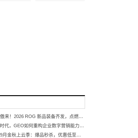
玩出骄傲来！2026 ROG 新品装备齐发，点燃羊城电竞狂欢夜
AI搜索时代，GEO如何重构企业数字营销能力边界
腾讯云9月金秋上云季：爆品秒杀，优惠低至骨折价，概泽科技限时回馈！