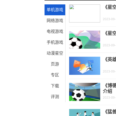
新消息丨公益名人同心助残①|郑钢:“善
《星
单机游戏
2023-09
网络游戏
电视游戏
《星空
手机游戏
2023-09
动漫星空
《英
页游
2023-09
专区
《博
下载
介绍
评测
2023-09
《猛