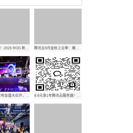
玩出骄傲来！2026 ROG 新品装备齐发，点燃羊城电竞狂欢夜
腾讯云9月金秋上云季：爆品秒杀，优惠低至骨折价，概泽科技限时回馈！
ROG新品发布会盛大召开，神装降临BW 2025，燃爆全场
9.9元享1年腾讯云服务器！0.15折超值优惠来袭，概泽科技限时回馈！