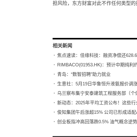
担风险，东方财富对此不作任何类型的
关键词：
融资
融资余额
净偿还
佳
相关新闻
焦点速读：佳缘科技：融资净偿还628.6
RIMBACO(01953.HK)：预计中期纯
青岛：“数智招聘”助力就业
生意社：5月19日华鲁恒升液氨报价调涨
乌兰察布集宁安泰建筑工程服务部（个体
新动态：2025年平均工资公布！这些
俊知集团午后涨超15% 公司已形成适配
创业板指冲高回落跌0.5% 油气概念逆
今日快看!解码地外文明探索之路 中国