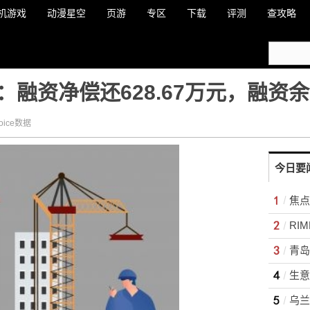
机游戏
动漫星空
页游
专区
下载
评测
查攻略
融资净偿还628.67万元，融资余额
ice数据
今日要
青岛