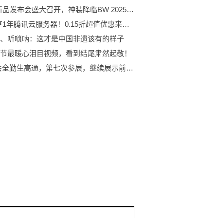
ROG新品发布会盛大召开，神装降临BW 2025，燃爆全场
9.9元享1年腾讯云服务器！0.15折超值优惠来袭，概泽科技限时回馈！
、听唢呐：这才是中国非遗该有的样子
节最暖心泪目视频，看到结尾肃然起敬！
​ 进博会全勤生高通，第七次参展，继续展示前沿5G+AI技术