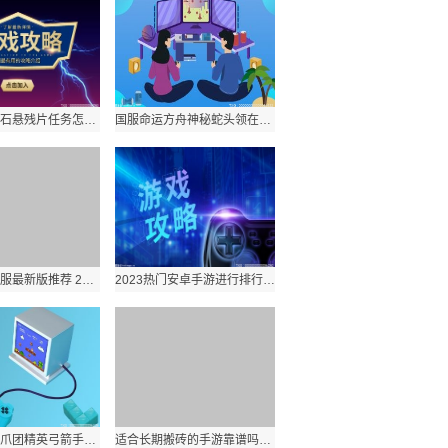
原神九霄之石悬残片任务怎么接 原神找村长怎么触发不了原因有哪些？
国服命运方舟神秘蛇头领在哪 命运方舟什么时间全面开放？
传奇世界私服最新版推荐 2023仙侠游戏精选有哪些？
2023热门安卓手游进行排行的方法有哪些？目前最火热的人气手游top10介绍
命运方舟青爪团精英弓箭手位置介绍 命运方舟搬砖一小时多少钱？
适合长期搬砖的手游靠谱吗？适合一个人长期玩的手游安卓的分享