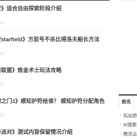
”是一场双向的奔赴
空》适合自由探索阶段介绍
-12
starfield》方驳号不杀比得洛夫船长方法
-12
雄联盟》炼金术士玩法攻略
-12
德之门3》感知护符给谁？ 感知护符分配角色
资讯
-12
兽派对》测试内容保留情况介绍