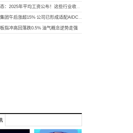
新动态：2025年平均工资公布！这些行业收入最高
俊知集团午后涨超15% 公司已形成适配AIDC全场景的产品矩阵|精选
板指冲高回落跌0.5% 油气概念逆势走强
讯