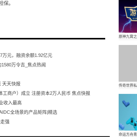
担保。
缘科技
东方财
7万元，融资余额1.92亿元
利约1580万令吉_焦点热闻
 天天快报
工商户）成立 注册资本2万人民币 焦点快报
行业收入最高
AIDC全场景的产品矩阵|精选
势走强
科学院天文专家郭红锋做客“长江讲坛”