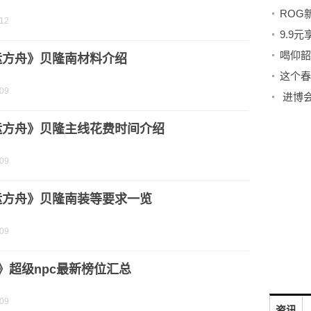
-12
喝仰韶
运方舟》贝隆南材料介绍
这个春
-09
运方舟》贝隆主线花费时间介绍
-09
运方舟》贝隆南装等要求一览
-09
f》超级npc最新榜位汇总
-09
资讯