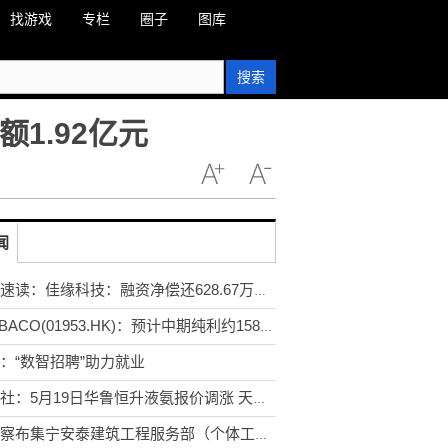
找游戏
专栏
圈子
图库
搜索
1.92亿元
闻
焦点速读：佳缘科技：融资净偿还628.67万元，融资余额1.92亿元
RIMBACO(01953.HK)：预计中期纯利约1580万令吉_焦点热闻
：“数智招聘”助力就业
生意社：5月19日华鲁恒升液氨报价调涨 天天快报
乌兰察布集宁安泰建筑工程服务部（个体工商户）成立 注册资本2万人民币 焦点快报