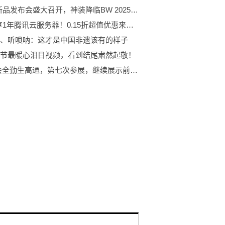
ROG新品发布会盛大召开，神装降临BW 2025，燃爆全场
9.9元享1年腾讯云服务器！0.15折超值优惠来袭，概泽科技限时回馈！
、听唢呐：这才是中国非遗该有的样子
节最暖心泪目视频，看到结尾肃然起敬！
​ 进博会全勤生高通，第七次参展，继续展示前沿5G+AI技术