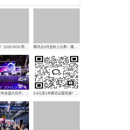
玩出骄傲来！2026 ROG 新品装备齐发，点燃羊城电竞狂欢夜
腾讯云9月金秋上云季：爆品秒杀，优惠低至骨折价，概泽科技限时回馈！
ROG新品发布会盛大召开，神装降临BW 2025，燃爆全场
9.9元享1年腾讯云服务器！0.15折超值优惠来袭，概泽科技限时回馈！