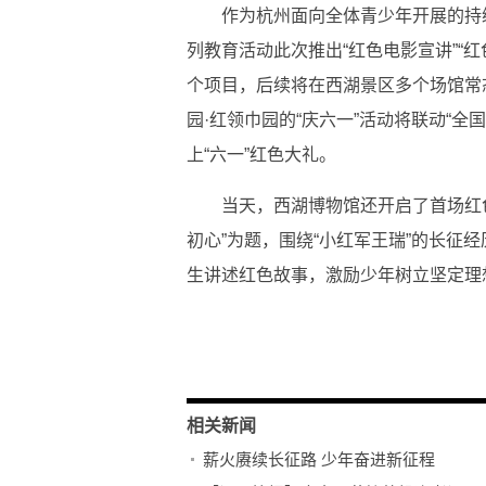
作为杭州面向全体青少年开展的持
列教育活动此次推出“红色电影宣讲”“红色
个项目，后续将在西湖景区多个场馆常
园·红领巾园的“庆六一”活动将联动“
上“六一”红色大礼。
当天，西湖博物馆还开启了首场红
初心”为题，围绕“小红军王瑞”的长征
生讲述红色故事，激励少年树立坚定理
关键词：
消费导报网
24小时资讯
相关新闻
薪火赓续长征路 少年奋进新征程