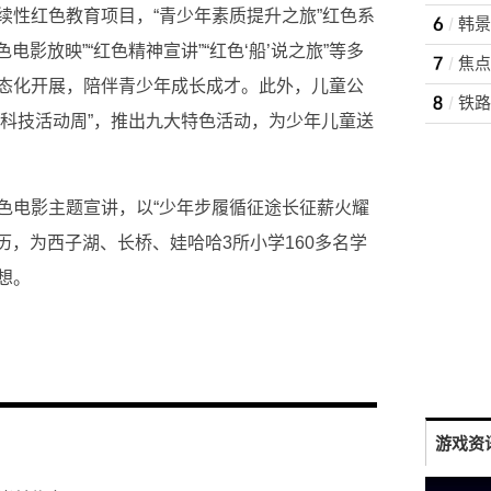
续性红色教育项目，“青少年素质提升之旅”红色系
韩景
电影放映”“红色精神宣讲”“红色‘船’说之旅”等多
态化开展，陪伴青少年成长成才。此外，儿童公
铁路
全国科技活动周”，推出九大特色活动，为少年儿童送
色电影主题宣讲，以“少年步履循征途长征薪火耀
经历，为西子湖、长桥、娃哈哈3所小学160多名学
想。
游戏资