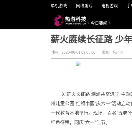
单机游戏
网络游戏
电视游戏
手
>
今日要闻
>
薪火赓续长征路 少
时间:
2026-06-01 09:05:00
来源:
杭州网
以“薪火长征路 潮涌共奋进”为主
州儿童公园·红领巾园“庆六一”活动启
一代教育基地举行。现场，百名“五老
红色征程，同庆“六一”佳节。