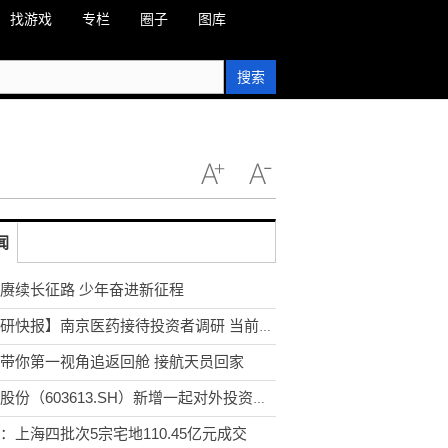
找游戏
专栏
圈子
图库
搜索
闻
赓续长征路 少年奋进新征程
【调研快报】南京医药接待投资者调研 当前信息
带你第一视角追返回舱 接航天员回家
国联股份（603613.SH）新增一起对外投资，被投资公司为北京海洋多多数智科技有限公司
：上海四批次5宗宅地110.45亿元成交