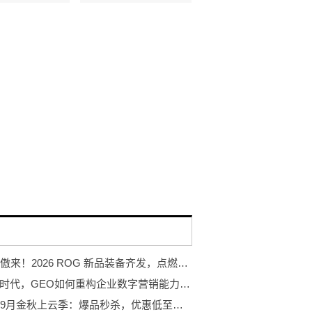
玩出骄傲来！2026 ROG 新品装备齐发，点燃羊城电竞狂欢夜
AI搜索时代，GEO如何重构企业数字营销能力边界
腾讯云9月金秋上云季：爆品秒杀，优惠低至骨折价，概泽科技限时回馈！