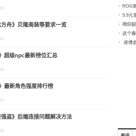
-09
喝仰韶
运方舟》贝隆南装等要求一览
这个春
-09
f》超级npc最新榜位汇总
-09
f》最新角色强度排行榜
-09
胶强盗》后端连接问题解决方法
-08
资讯