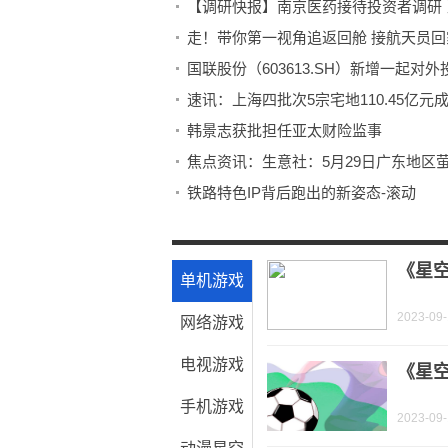
【调研快报】南京医药接待投资者调研 
走！带你第一视角追返回舱 接航天员回
国联股份（603613.SH）新增一起
速讯：上海四批次5宗宅地110.45亿元
韩景志获批担任亚太财险监事
焦点资讯：生意社：5月29日广东地区
铁路特色IP背后跑出的新姿态-滚动
加科思-B(01167.HK)发布公告，于202
大行评级丨瑞银：上调快手目标价至70
《星
单机游戏
2023-09
网络游戏
电视游戏
《星空
手机游戏
2023-09