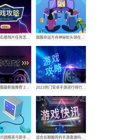
原神九霄之石悬残片任务怎么接 原神找村长怎么触发不了原因有哪些？
国服命运方舟神秘蛇头领在哪 命运方舟什么时间全面开放？
传奇世界私服最新版推荐 2023仙侠游戏精选有哪些？
2023热门安卓手游进行排行的方法有哪些？目前最火热的人气手游top10介绍
命运方舟青爪团精英弓箭手位置介绍 命运方舟搬砖一小时多少钱？
适合长期搬砖的手游靠谱吗？适合一个人长期玩的手游安卓的分享