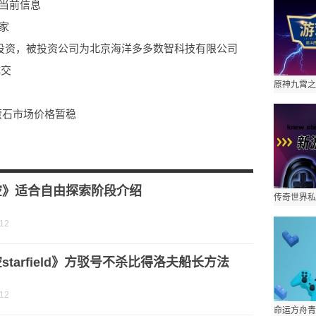
当前信息
家
对外投资，被投资公司为北京海洋多多数智科技有限公司
成交
萤石市场价格暂稳
6年5月28日斥资47.32万港元回购10.05万股 快看
港元，维持“买入”评级
空》适合自由探索阶段介绍
-12
starfield》方驳号不杀比得洛夫船长方法
-12