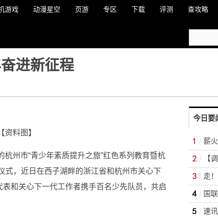
机游戏
动漫星空
页游
专区
下载
评测
查攻略
年奋进新征程
今日要
【资料图】
薪火
题的杭州市“青少年素质提升之旅”红色系列教育暨杭
动仪式，近日在西子湖畔的浙江省和杭州市关心下
走！
”代表和关心下一代工作者携手百名少先队员，共启
速讯