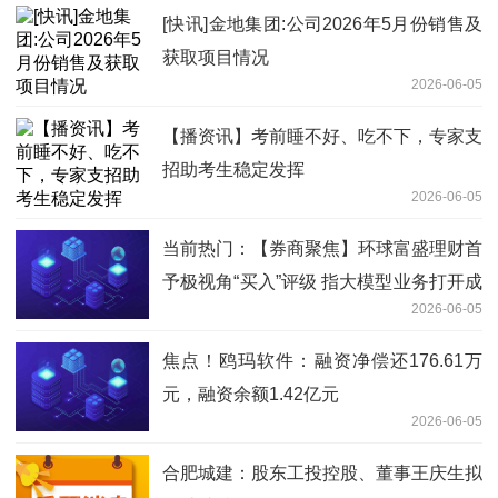
[快讯]金地集团:公司2026年5月份销售及
获取项目情况
2026-06-05
【播资讯】考前睡不好、吃不下，专家支
招助考生稳定发挥
2026-06-05
当前热门：【券商聚焦】环球富盛理财首
予极视角“买入”评级 指大模型业务打开成
2026-06-05
长空间
焦点！鸥玛软件：融资净偿还176.61万
元，融资余额1.42亿元
2026-06-05
合肥城建：股东工投控股、董事王庆生拟