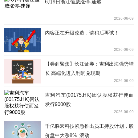
6月9日浙江恒威涨停-速递
2026-06-09
内容正在升级改造，请稍后再试！
2026-06-09
【券商聚焦】长江证券：吉利出海强势增
长 高端化进入利润兑现期
2026-06-09
吉利汽车(00175.HK)因认股权获行使而
发行9000股
2026-06-09
千亿胜宏科技紧急推出员工持股计划，股
价盘中大涨8%_滚动