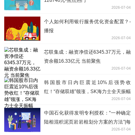
126740元-焦点热门
2026-07-04
个人如何利用银行服务优化资金配置？-
播报
2026-07-04
芯联集成：融资净偿还6345.37万元，融
资余额16.33亿元 当前聚焦
2026-07-04
韩国股市日内巨震近10%后强势收
红！“存储双雄”领涨，SK海力士全天振幅
2026-07-04
18.70%
中国石化获得发明专利授权：“一种确定
陆相混积泥页岩岩相划分方案的方法”|每
2026-07-04
日焦点