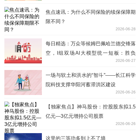
焦点速讯：为什么不同保险的续保保障期
限不同？
2026-06-28
每日精选：万众等候姆巴佩哈兰德交锋落
空，I组双场AI大模型统一短板：胜负
2026-06-27
准、进球估低
一场与软土和洪水的“智斗”——长江科学
院科技支撑华阳河蓄滞洪区建设
2026-06-26
【独家焦点】神马股份：控股股东拟1.5
亿元—3亿元增持公司股票
2026-06-26
这里的三等功多到上不了墙