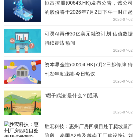
恒富控股(00643.HK)发布公告，该公司
的股份将于2026年7月2日下午一时正起
2026-07-02
恢复买卖-焦点关注
可灵AI再传30亿美元融资计划 估值数据
持续震荡 热闻
2026-07-02
资本界金控(00204.HK)7月2日起停牌 待
刊发年度业绩-今日热议
2026-07-02
“帽子戏法”是什么？|通讯
2026-07-02
胜宏科技：惠州厂房四项目处于爬坡量产
阶段，泰国A2栋及越南工厂建设按计划