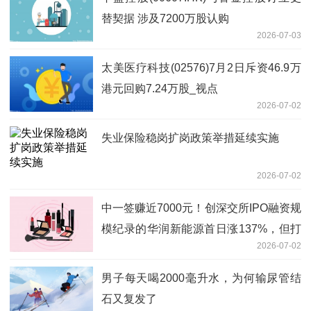
替契据 涉及7200万股认购
2026-07-03
太美医疗科技(02576)7月2日斥资46.9万
港元回购7.24万股_视点
2026-07-02
失业保险稳岗扩岗政策举措延续实施
2026-07-02
中一签赚近7000元！创深交所IPO融资规
模纪录的华润新能源首日涨137%，但打
2026-07-02
新收益年内垫底，什么情况？_观热点
男子每天喝2000毫升水，为何输尿管结
石又复发了