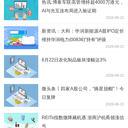
热讯:博泰车联高管增持超4000万港元，
AI与光互连布局进入验证期
2026-06-22
新资讯：大和：华润新能源A股IPO定价
维持华润电力(00836)“持有”评级
2026-06-22
6月22日农化制品板块涨幅达3%
2026-06-22
微头条丨四家A股公司，“摘星脱帽”！今
日复牌
2026-06-22
REITs指数微降藏机遇 浙商沪杭甬领涨信
号