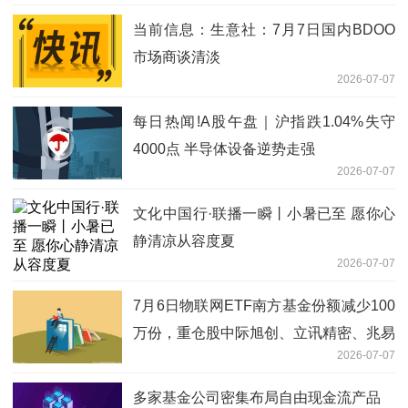
当前信息：生意社：7月7日国内BDOO
市场商谈清淡
2026-07-07
每日热闻!A股午盘｜沪指跌1.04%失守
4000点 半导体设备逆势走强
2026-07-07
文化中国行·联播一瞬丨小暑已至 愿你心
静清凉从容度夏
2026-07-07
7月6日物联网ETF南方基金份额减少100
万份，重仓股中际旭创、立讯精密、兆易
2026-07-07
创新
多家基金公司密集布局自由现金流产品