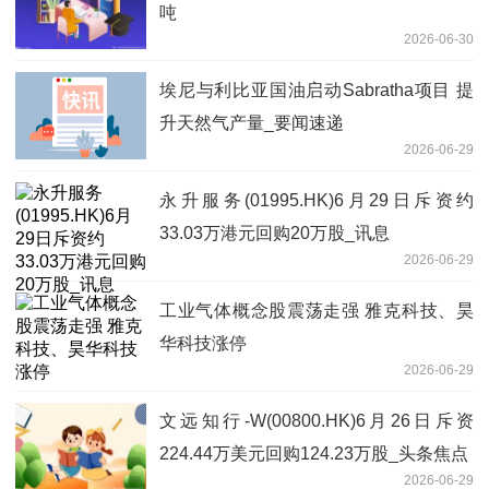
吨
2026-06-30
埃尼与利比亚国油启动Sabratha项目 提
升天然气产量_要闻速递
2026-06-29
永升服务(01995.HK)6月29日斥资约
33.03万港元回购20万股_讯息
2026-06-29
工业气体概念股震荡走强 雅克科技、昊
华科技涨停
2026-06-29
文远知行-W(00800.HK)6月26日斥资
224.44万美元回购124.23万股_头条焦点
2026-06-29