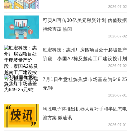
2026-07-02
可灵AI再传30亿美元融资计划 估值数据
持续震荡 热闻
2026-07-02
胜宏科技：惠州厂房四项目处于爬坡量产
阶段，泰国A2栋及越南工厂建设按计划
2026-07-02
推进 头条焦点
7月1日生意社炼焦煤市场基差为649.25
元/吨
2026-07-01
均胜电子将推出机器人灵巧手和半固态电
池方案 微速讯
2026-07-01