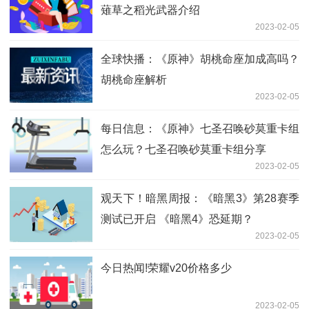
薙草之稻光武器介绍
2023-02-05
全球快播：《原神》胡桃命座加成高吗？
胡桃命座解析
2023-02-05
每日信息：《原神》七圣召唤砂莫重卡组
怎么玩？七圣召唤砂莫重卡组分享
2023-02-05
观天下！暗黑周报：《暗黑3》第28赛季
测试已开启 《暗黑4》恐延期？
2023-02-05
今日热闻!荣耀v20价格多少
2023-02-05