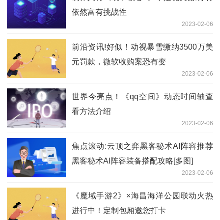
依然富有挑战性
2023-02-06
前沿资讯!好似！动视暴雪缴纳3500万美
元罚款，微软收购案恐有变
2023-02-06
世界今亮点！《qq空间》动态时间轴查
看方法介绍
2023-02-06
焦点滚动:云顶之弈黑客秘术AI阵容推荐
黑客秘术AI阵容装备搭配攻略[多图]
2023-02-06
《魔域手游2》×海昌海洋公园联动火热
进行中！定制包厢邀您打卡