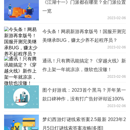
《江湖十一》门派都在哪里？全门派位置
一览
2023-02-06
今头条！网易新游再拿版号！国服开测完
美继承BUG，赚太少养不起程序员？
2023-02-06
通讯！只有腾讯能搞定？《穿越火线》新
作上架一年就凉凉，微软也没辙！
2023-02-06
图个好游戏：2023首个黑马？开年第一
款口碑神作，没有打广告好评却近100%
2023-02-06
梦幻西游灯谜线索答案2.5最新 2023年2
月5日灯谜线索答案攻略[多图]