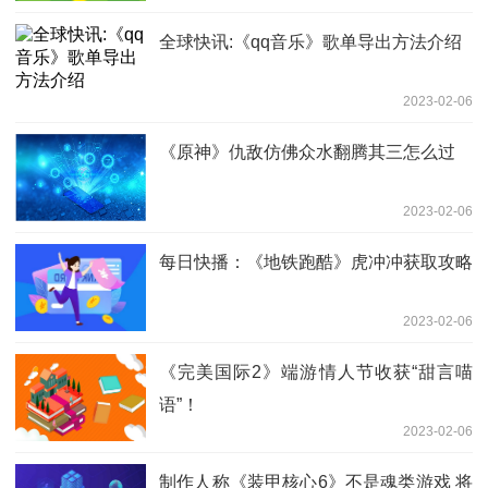
全球快讯:《qq音乐》歌单导出方法介绍
2023-02-06
《原神》仇敌仿佛众水翻腾其三怎么过
2023-02-06
每日快播：《地铁跑酷》虎冲冲获取攻略
2023-02-06
《完美国际2》端游情人节收获“甜言喵
语”！
2023-02-06
制作人称《装甲核心6》不是魂类游戏 将