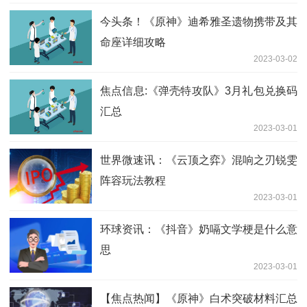
今头条！《原神》迪希雅圣遗物携带及其
命座详细攻略
2023-03-02
焦点信息:《弹壳特攻队》3月礼包兑换码
汇总
2023-03-01
世界微速讯：《云顶之弈》混响之刃锐雯
阵容玩法教程
2023-03-01
环球资讯：《抖音》奶嗝文学梗是什么意
思
2023-03-01
【焦点热闻】《原神》白术突破材料汇总