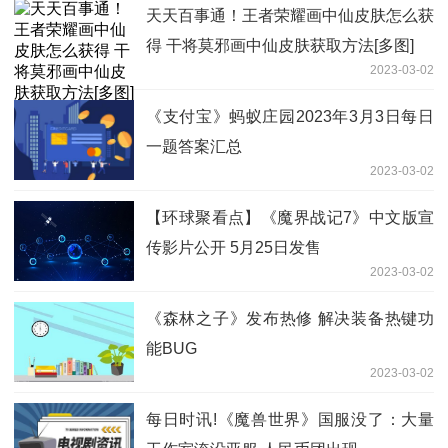
天天百事通！王者荣耀画中仙皮肤怎么获
得 干将莫邪画中仙皮肤获取方法[多图]
2023-03-02
《支付宝》蚂蚁庄园2023年3月3日每日
一题答案汇总
2023-03-02
【环球聚看点】《魔界战记7》中文版宣
传影片公开 5月25日发售
2023-03-02
《森林之子》发布热修 解决装备热键功
能BUG
2023-03-02
每日时讯!《魔兽世界》国服没了：大量