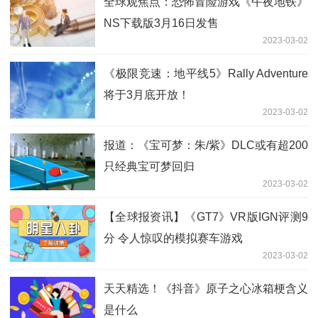
全球观焦点：恐怖冒险游戏《午夜地铁》
NS下载版3月16日发售
2023-03-02
《极限竞速：地平线5》Rally Adventure
将于3月底开放！
2023-03-02
报道：《宝可梦：朱/紫》DLC或有超200
只经典宝可梦回归
2023-03-02
【全球报资讯】《GT7》VR版IGN评测9
分 令人惊叹的模拟赛车游戏
2023-03-02
天天精选！《抖音》原子之心冰箱梗含义
是什么