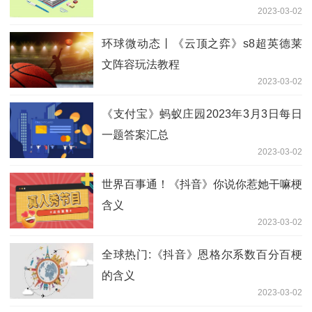
2023-03-02
环球微动态丨《云顶之弈》s8超英德莱
文阵容玩法教程
2023-03-02
《支付宝》蚂蚁庄园2023年3月3日每日
一题答案汇总
2023-03-02
世界百事通！《抖音》你说你惹她干嘛梗
含义
2023-03-02
全球热门:《抖音》恩格尔系数百分百梗
的含义
2023-03-02