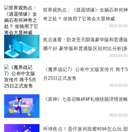
世界观热点：《逍遥情缘》女娲石有何神
奇之处？ 坐骑用了它将会大显神威
2023-03-02
焦点速看：卧龙苍天陨落豪华版和普通版
哪个好 豪华版和普通版区别对比分析[多
2023-03-02
图]
《魔界战记7》公布中文版宣传片 将于5
月25日正式发售
2023-03-02
《原神》七圣召唤砰砰礼物技能详情攻略
2023-03-02
环球焦点！蛋仔派对甜蜜时钟怎么玩 甜