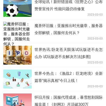
全球短讯！新狩猎游戏《狂野之心》公布
赞誉宣传片 性能问题仍待修复
2023-03-03
魔兽怀旧服：亚服推出时光徽章，服务器
全部解锁，国服何去何从？
2023-03-03
世界热讯:卧龙苍天陨落试玩版进不去怎
么办 试玩版进不去解决方法[多图]
2023-03-03
世界今热点：《激战2：巨龙绝境》全新
篇章“揭示真相”今日上线！
2023-03-03
怀旧月报：国服代理成迷，暴雪怒割国际
服韭菜！《剑网3》月活破300万