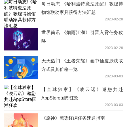
每日动态!《哈利波特魔法觉醒》敦煌博
物馆联动家具获得方法汇总
2023-02-28
世界简讯:《烟雨江湖》引雷入霄任务攻
略
2023-02-28
天天热门:《王者荣耀》画中仙皮肤获取
方式及其价格一览
2023-03-03
【全球独家】《凌云诺》邀您共赴
AppStore国潮狂欢
2023-03-03
《原神》黑染红绸任务速通指南