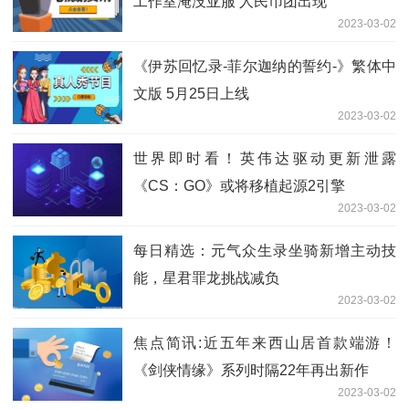
工作室淹没亚服 人民币团出现
2023-03-02
《伊苏回忆录-菲尔迦纳的誓约-》繁体中
文版 5月25日上线
2023-03-02
世界即时看！英伟达驱动更新泄露
《CS：GO》或将移植起源2引擎
2023-03-02
每日精选：元气众生录坐骑新增主动技
能，星君罪龙挑战减负
2023-03-02
焦点简讯:近五年来西山居首款端游！
《剑侠情缘》系列时隔22年再出新作
2023-03-02