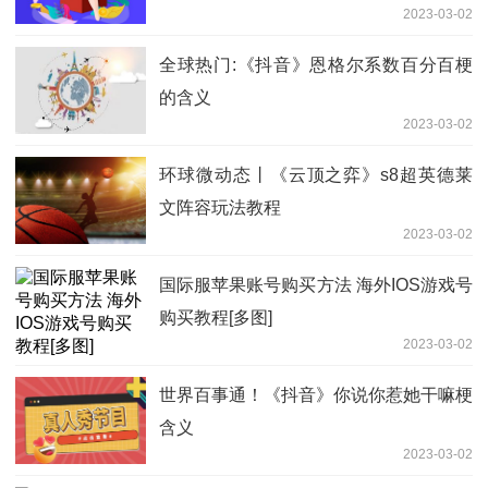
2023-03-02
全球热门:《抖音》恩格尔系数百分百梗
的含义
2023-03-02
环球微动态丨《云顶之弈》s8超英德莱
文阵容玩法教程
2023-03-02
国际服苹果账号购买方法 海外IOS游戏号
购买教程[多图]
2023-03-02
世界百事通！《抖音》你说你惹她干嘛梗
含义
2023-03-02