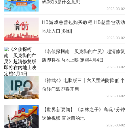
码0615是什么意思
2023-03-02
HB游戏慈善包购买教程 HB慈善包活动
地址入口[多图]
2023-03-02
《名侦探柯南：贝克街的亡灵》超清修复
版即将在内地上映 定档4月4日！
2023-03-02
《神武4》电脑版三十六天罡法防降低 半
价转门派即将开启
2023-03-02
【世界新要闻】《森林之子》高玩7分钟
速通视频 直达目的地
2023-03-02