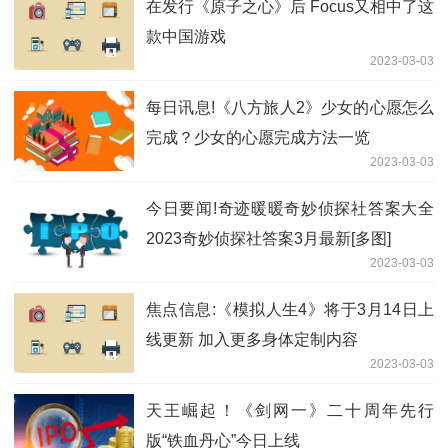
在发行《原子之心》后 Focus又相中了这
款中国游戏
2023-03-03
每日讯息!《八方旅人2》少女的心愿怎么
完成？少女的心愿完成方法一览
2023-03-03
今日要闻!奇迹暖暖奇妙侦探社答案大全
2023奇妙侦探社答案3月最新[多图]
2023-03-03
焦点信息:《模拟人生4》将于3月14日上
线更新 加入更多身体定制内容
2023-03-03
天王崛起！《剑网一》二十周年先行
版“铁血丹心”今日上线