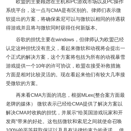
欧盟的主要顾虑在主机和
PC
游戏市场以及
PC
操作
系统平台，这一点与
CMA
是有区别的。律师们表示微
软提出的方案，将确保索尼可以与微软以相同的待遇获
得游戏并且将与微软同时获得任何新版本。
谷歌的担忧主要在
windows
，但律师认为欧盟已经
认定这种担忧没有意义，看起来微软和动视将会提出一
个正式的解决方案，这个方案将包括为所有的动视暴雪
游戏提供一个
10
年的许可协议，欧盟在接受补救措施
方面是相对比较灵活的。现在看起来他们有较大几率接
受微软的方案。
再来看
CMA
方面的消息，根据
MLex(
整合案方面最
老牌的媒体） 微软表示已经给
CMA
提供了解决方案以
解决
CMA
对收购的担忧，并展示“给英国游戏玩家和开
发商”带来的好处。这包括微软和索尼之间就使命召唤
100%
的平等获取保证以及具有法律约束力的承诺， 使