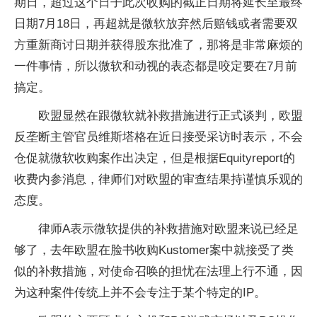
期日，超过这个日子此次收购的截正日期将延长至最终
日期
7
月
18
日，再超就是微软放弃然后赔钱或者需要双
方重新商讨日期并获得股东批准了，那将是非常麻烦的
一件事情，所以微软和动视的表态都是咬定要在
7
月前
搞定。
欧盟显然在跟微软就补救措施进行正式谈判，欧盟
反垄断主管官员维斯塔格在近日接受采访时表示，不会
仓促就微软收购案作出决定，但是根据
Equityreport
的
收费内参消息，律师们对欧盟的审查结果持谨慎乐观的
态度。
律师
A
表示微软提供的补救措施对欧盟来说已经足
够了，去年欧盟在脸书收购
Kustomer
案中就接受了类
似的补救措施，对使命召唤的担忧在法理上行不通，因
为这种案件传统上并不会专注于某个特定的
IP
。