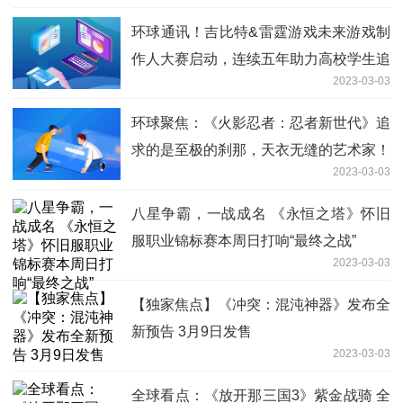
环球通讯！吉比特&雷霆游戏未来游戏制
作人大赛启动，连续五年助力高校学生追
2023-03-03
梦
环球聚焦：《火影忍者：忍者新世代》追
求的是至极的刹那，天衣无缝的艺术家！
2023-03-03
S忍迪达拉[“晓”创生]登场!
八星争霸，一战成名 《永恒之塔》怀旧
服职业锦标赛本周日打响“最终之战”
2023-03-03
【独家焦点】《冲突：混沌神器》发布全
新预告 3月9日发售
2023-03-03
全球看点：《放开那三国3》紫金战骑 全