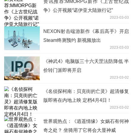
资讯推荐:MMORPG新作《上古世纪战
争》公开视频“诺伊亚大陆旅行记”
2023-03-03
NEXON射击端游新作《幕后高手》开启
Steam终测预约 新视频放出
2023-03-03
《神武4》电脑版三十六天罡法防降低 半
价转门派即将开启
2023-03-02
《名侦探柯南：贝克街的亡灵》超清修复
版即将在内地上映 定档4月4日！
2023-03-02
世界观热点：《逍遥情缘》女娲石有何神
奇之处？ 坐骑用了它将会大显神威