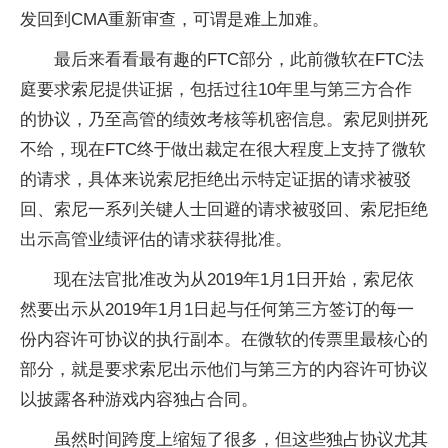
发回到
CMA
重新审查，可谓是难上加难。
最后来看看最有趣的
FTC
部分，此前微软在
FTC
法
庭要求索尼提供证据，包括过往
10
年里与第三方合作
的协议，乃至高管的绩效考核等机密信息。索尼则拼死
不给，现在
FTC
终于做出裁定在很大程度上支持了微软
的请求，具体来说索尼拒绝出示特定证据的请求被驳
回、索尼一系列关键人士回避的请求被驳回、索尼拒绝
出示高管业绩评估的请求获得批准。
现在法官批准改为从
2019
年
1
月
1
日开始，索尼依
然要出示从
2019
年
1
月
1
日起与任何第三方签订的每一
份内容许可协议的执行副本。在微软的传票里最核心的
部分，就是要求索尼出示他们与第三方的内容许可协议
以披露各种游戏内容独占合同。
虽然时间跨度上缩短了很多，但这些独占协议尤其