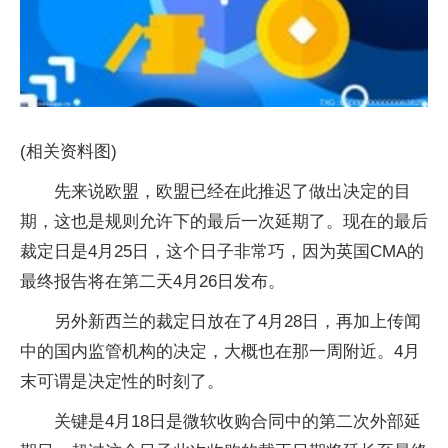
(相关资料图)
先来说欧盟，欧盟已经在此推迟了做出决定的目
期，这也是规则允许下的最后一次延期了。现在的最后
裁定日是
4
月
25
日，这个日子非常巧，因为英国
CMA
的
最终报告将在第二天
4
月
26
日发布。
另外新西兰的裁定日放在了
4
月
28
日，再加上传闻
中的国内监管机构的决定，大概也在那一周附近。
4
月
末可谓是决定性的时刻了。
关键是
4
月
18
日是微软收购合同中的第二次外部延