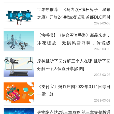
世界热推荐：《马力欧+疯狂兔子：星耀
之愿》开放2小时游戏试玩 首部DLC同时
2023-03-03
发布
【快播报】《使命召唤手游》新品来袭，
冰花绽放，无惧风雪呼啸，传说级
2023-03-03
Maddox驰骋雪原！
原神且听下回分解三个人在哪 且听下回
分解三个人位置分享[多图]
2023-03-03
《支付宝》蚂蚁庄园2023年3月4日每日
一题汇总
2023-03-03
失物终点站2第三章攻略 第三章完整版通