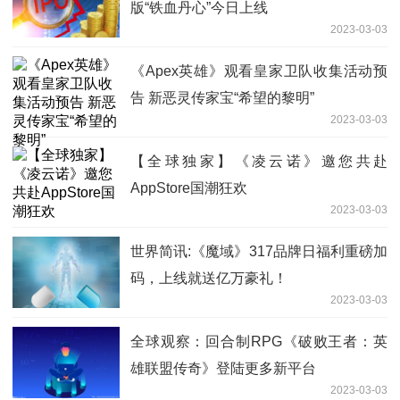
版“铁血丹心”今日上线
2023-03-03
《Apex英雄》观看皇家卫队收集活动预
告 新恶灵传家宝“希望的黎明”
2023-03-03
【全球独家】《凌云诺》邀您共赴
AppStore国潮狂欢
2023-03-03
世界简讯:《魔域》317品牌日福利重磅加
码，上线就送亿万豪礼！
2023-03-03
全球观察：回合制RPG《破败王者：英
雄联盟传奇》登陆更多新平台
2023-03-03