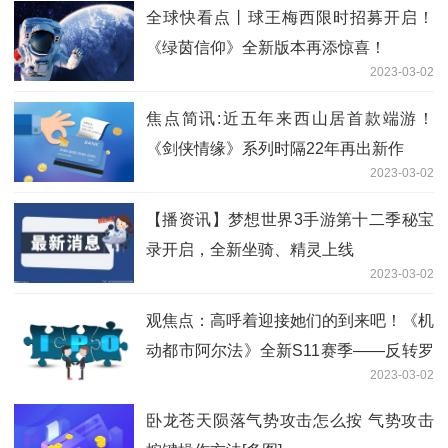
全球快看点丨球王梅西限时招募开启！
《绿茵信仰》全新版本再添惊喜！
2023-03-02
焦点简讯:近五年来西山居首款端游！
《剑侠情缘》系列时隔22年再出新作
2023-03-02
【播资讯】梦想世界3手游第十二季秘宝
录开启，全新坐骑、精灵上线
2023-03-02
观焦点：高呼着迎接她们的到来吧！《机
动都市阿尔法》全新S11赛季——反转罗
2023-03-02
曼开启
卧龙苍天陨落气势攻击怎么按 气势攻击