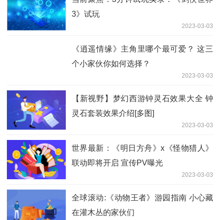
3》试玩
2023-03-03
《逍遥情缘》主角里哪个最可爱？ 这三
个小家伙你如何选择？
2023-03-03
【新视野】梦幻西游钟灵石效果大全 钟
灵石套装效果介绍[多图]
2023-03-03
世界最新：《明日方舟》x《怪物猎人》
联动即将开启 宣传PV曝光
2023-03-03
全球滚动:《动物王者》游园指南 小心藏
在灌木丛的家伙们