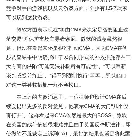
竞争对手的游戏机以及云游戏方面，至少有
1.5
亿玩家
可以玩到这款游戏。
微软方面表示现在“将由
CMA
来决定是否要阻止这
笔交易”并保护市场主导者索尼。微软的诚意虽然很
足，但现在看起来还是很难打动
CMA
，因为
CMA
在初
步调查结果中明确指出了以合同形式的补救措施存在三
大方面的缺陷“可能无法补救所有可能性”、
“
可以重新
谈判或提前终止
”
、“得不到强制执行”等等，所以他们
对这一类补救措施一般不会松口。
在上述的内参消息里，一位律师也预计
CMA
在后
续会提出更多的反对意见，他表示
CMA
的大门“几乎没
有打开”。这样看起来
CMA
依然是最大的
BOSS
，微软
在英国的战斗依然很艰难并且由于英国反垄断法律，即
使微软不服裁定上诉到
CAT
，最好的结果也就是将此案