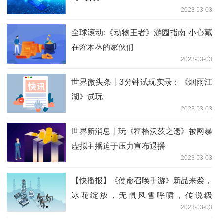
2023-03-03
全球滚动:《动物王者》游园指南 小心藏
在灌木丛的家伙们
2023-03-03
世界微头条丨3分钟试玩实录：《烟雨江
湖》试玩
2023-03-03
世界新消息丨玩《霍格沃茨之遗》被网暴
虚拟主播迫于压力宣布退播
2023-03-03
【快播报】《使命召唤手游》新品来袭，
冰花绽放，无惧风雪呼啸，传说级
2023-03-03
Maddox驰骋雪原！