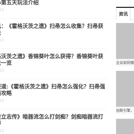
心第五天玩法介绍
-13
资讯
讯：《霍格沃茨之遗》扫帚怎么收集？扫帚获
法
-13
格沃茨之遗》香锦葵叶怎么获得？香锦葵叶获
法一览
-13
报道:《霍格沃茨之遗》扫帚怎么强化？扫帚强
锁攻略
-13
侠立志传》暗器流怎么打剑痴？剑痴暗器流打
得
-13