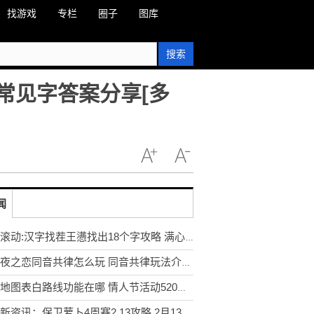
找游戏
专栏
圈子
图库
搜索
个常见字答案分享[多
闻
当前滚动:汉字找茬王懑找出18个字攻略 满心找出18个常见字答案分享[多图]
光与夜之恋同音共律怎么玩 同音共律玩法介绍[多图]
高德地图表白路线功能在哪 情人节活动520爱心路线设置教程[多图]
环球新资讯：保卫萝卜4周赛2.13攻略 2月13日西游周赛图文通关流程[多图]