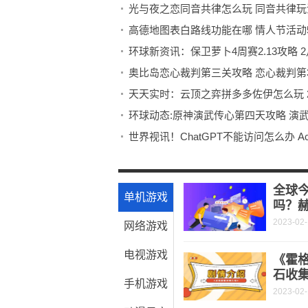
光与夜之恋同音共律怎么玩 同音共律玩法
高德地图表白路线功能在哪 情人节活动5
环球新资讯：保卫萝卜4周赛2.13攻略 
奥比岛恋心裁判第三关攻略 恋心裁判第3
天天实时：云顶之弈拼多多佐伊怎么玩 2
环球动态:原神演武传心第四天攻略 演
世界视讯！ChatGPT不能访问怎么办 Acce
全球热点评！steam商店错误代码-118怎
【新视野】疯狂梗传株找出18个常见字攻
全球今
单机游戏
吗？
2023-02
网络游戏
电视游戏
《霍
石收
手机游戏
2023-02