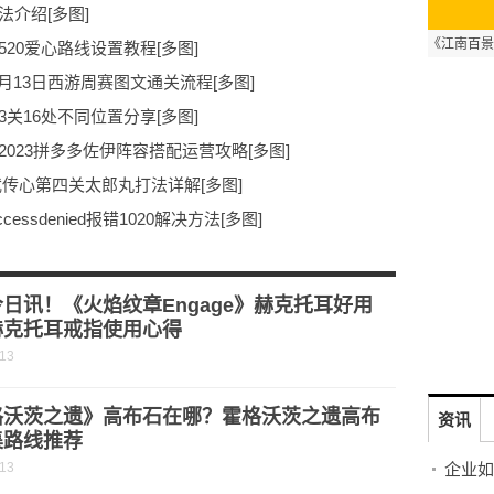
介绍[多图]
20爱心路线设置教程[多图]
2月13日西游周赛图文通关流程[多图]
关16处不同位置分享[多图]
023拼多多佐伊阵容搭配运营攻略[多图]
武传心第四关太郎丸打法详解[多图]
ssdenied报错1020解决方法[多图]
么办 错误代码-118解决方法[多图]
略 猜字株18个字正确答案分享[多图]
日讯！《火焰纹章Engage》赫克托耳好用
赫克托耳戒指使用心得
-13
格沃茨之遗》高布石在哪？霍格沃茨之遗高布
资讯
集路线推荐
-13
企业如