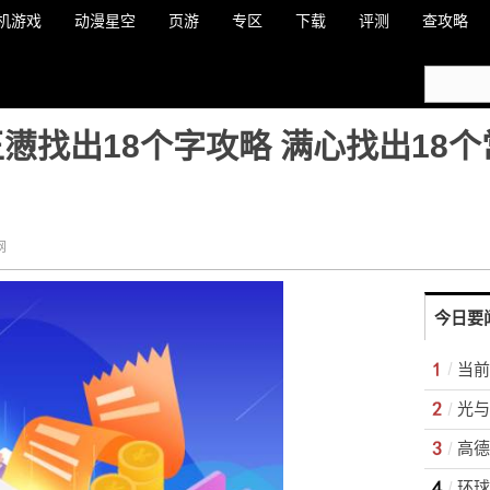
机游戏
动漫星空
页游
专区
下载
评测
查攻略
懑找出18个字攻略 满心找出18
网
今日要