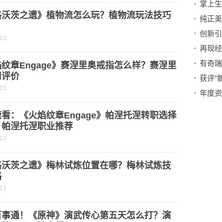
掌上生
格沃茨之遗》植物流怎么玩？植物流玩法技巧
-13
纹章Engage》赛涅里奥戒指怎么样？赛涅里
用评价
-13
看：《火焰纹章Engage》帕涅托涅转职选择
？帕涅托涅职业推荐
-13
格沃茨之遗》梅林试炼位置在哪？梅林试炼技
略
-13
百事通！《原神》演武传心第五天怎么打？演