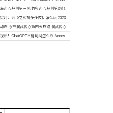
奥比岛恋心裁判第三关攻略 恋心裁判第3关16处不同位置分享[多图]
天天实时：云顶之弈拼多多佐伊怎么玩 2023拼多多佐伊阵容搭配运营攻略[多图]
环球动态:原神演武传心第四天攻略 演武传心第四关太郎丸打法详解[多图]
世界视讯！ChatGPT不能访问怎么办 Accessdenied报错1020解决方法[多图]