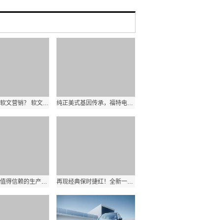
企业如何做软文营销？ 软文营销的形式有哪些？
纯正美式基因传承，福特电马引领新能源驾驶体验
创新引擎，值得信赖的生产力工具PowerEdge T550塔式服务器
再现经典保时捷红！全新一代瑞虎7 PLUS 全新内饰首曝光