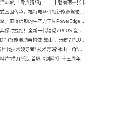
活9.0的「零点猜想」：二十载磨砺一张卡
纯正美式基因传承，福特电马引领新能源驾驶体验
创新引擎，值得信赖的生产力工具PowerEdge T550塔式服务器
再现经典保时捷红！全新一代瑞虎7 PLUS 全新内饰首曝光
有奇瑞DP-i智能混动架构做“靠山”，瑞虎7 PLUS新能源到底有多颠覆？
获评“新世代技术领导者” 技术奇瑞“冰山一角”获新华社点赞
年度资料片“横刀断浪”首曝《剑网3》十三周年发布会回顾