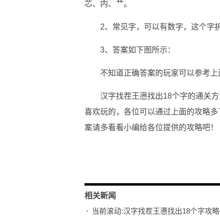
芯、内、艹。
2、常见字，可以有数字，这个字
3、答案如下图所示：
不知道正确答案的玩家可以参考上
汉字找茬王懑找出18个字的通关
喜欢玩的，各位可以通过上面的攻略多
案请多看看小编给各位提供的攻略吧！
关键词：
我们需要
如下图所示
相关新闻
当前滚动:汉字找茬王懑找出18个字攻略