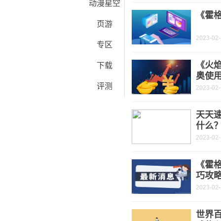
动漫星空
《霍
页游
2023-02
专区
《火焰
下载
奥使
评测
2023-02
天天速
什么
2023-02
《霍
巧攻
2023-02
世界