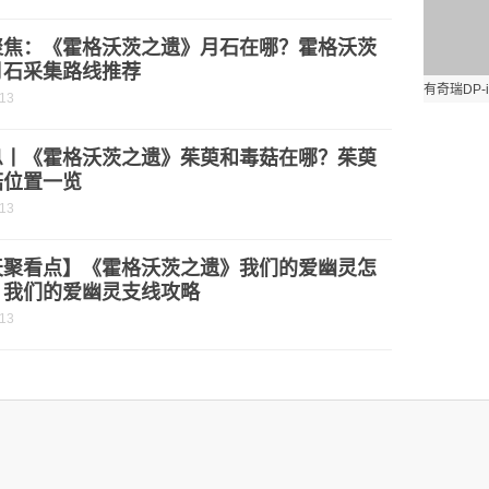
聚焦：《霍格沃茨之遗》月石在哪？霍格沃茨
月石采集路线推荐
-13
息丨《霍格沃茨之遗》茱萸和毒菇在哪？茱萸
菇位置一览
-13
天聚看点】《霍格沃茨之遗》我们的爱幽灵怎
？我们的爱幽灵支线攻略
-13