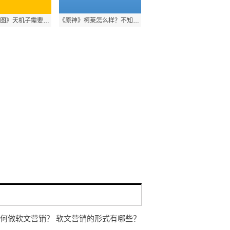
《江南百景图》天机子需要多少卷轴？卷轴数量介绍来喽！
《原神》柯莱怎么样？不知道的玩家快来看看吧！
何做软文营销？ 软文营销的形式有哪些？