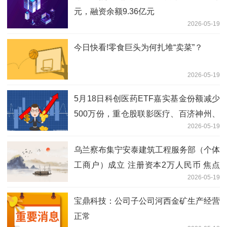
元，融资余额9.36亿元
2026-05-19
今日快看!零食巨头为何扎堆“卖菜”？
2026-05-19
5月18日科创医药ETF嘉实基金份额减少
500万份，重仓股联影医疗、百济神州、
2026-05-19
艾力斯
乌兰察布集宁安泰建筑工程服务部（个体
工商户）成立 注册资本2万人民币 焦点
2026-05-19
快报
宝鼎科技：公司子公司河西金矿生产经营
正常