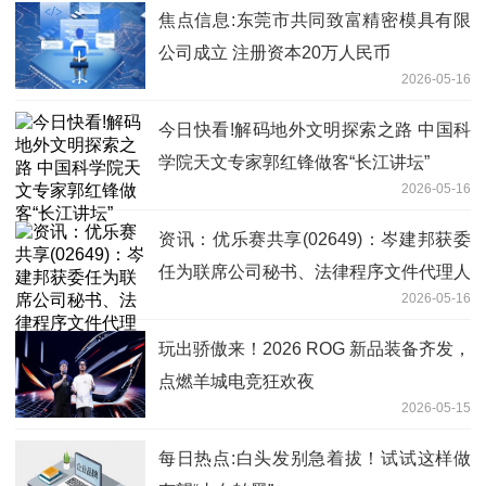
焦点信息:东莞市共同致富精密模具有限
公司成立 注册资本20万人民币
2026-05-16
今日快看!解码地外文明探索之路 中国科
学院天文专家郭红锋做客“长江讲坛”
2026-05-16
资讯：优乐赛共享(02649)：岑建邦获委
任为联席公司秘书、法律程序文件代理人
2026-05-16
及替任授权代表
玩出骄傲来！2026 ROG 新品装备齐发，
点燃羊城电竞狂欢夜
2026-05-15
每日热点:白头发别急着拔！试试这样做