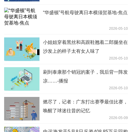
“华盛顿”号航母驶离日本横须贺基地-焦点
2026-05-10
小姐姐穿着黑丝和高跟鞋翘着二郎腿坐在
沙发上的样子太有女人味了
2026-05-10
刷到泰康那个销冠的案子，我后背一阵发
凉……-播报
2026-05-10
燃尽了，记者：广东打出赛季最佳比赛，
唤醒了球迷往昔的记忆
2026-05-09
中远海发于5月8日斥资408.85万元回购