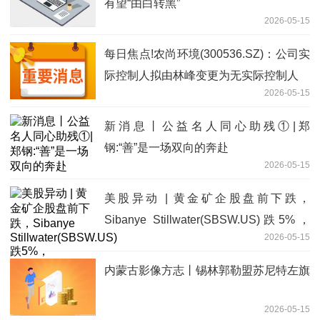
有望“由白转黑”
2026-05-15
每日焦点!农尚环境(300536.SZ)：公司实
际控制人拟由林峰变更为无实际控制人
2026-05-15
新消息丨公益名人同心助残①|郑
钢:“善”是一场双向的奔赴
2026-05-15
美股异动 | 黄金矿企股盘前下跌，
Sibanye Stillwater(SBSW.US)跌5%，
2026-05-15
Anglogold Ashanti(AU.US)跌近4%-看点
内蒙古影像方志丨锡林郭勒盟‌苏尼特左旗
2026-05-15