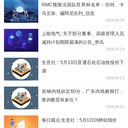
RMC预测法国队世界杯名单：坎特、卡
马文加、穆阿尼在列_信息
2026-05-14
上能电气: 关于部分董事、高级管理人员
减持计划期限届满的公告_资讯
2026-05-13
生意社：5月13日亚通石化石油焦报价下
调
2026-05-13
首钢内线砍近60分，广东内线被狠打，
青训断层有多坑？
2026-05-13
每日观点:生意社：5月12日MB钴报价