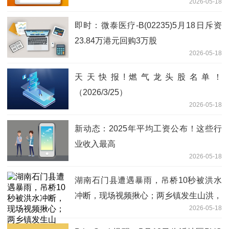
2026-05-18
即时：微泰医疗-B(02235)5月18日斥资
23.84万港元回购3万股
2026-05-18
天天快报!燃气龙头股名单！
（2026/3/25）
2026-05-18
新动态：2025年平均工资公布！这些行
业收入最高
2026-05-18
湖南石门县遭遇暴雨，吊桥10秒被洪水
冲断，现场视频揪心；两乡镇发生山洪，
2026-05-18
村民：部分临河房屋淹到两三层；已转移
1.6万人