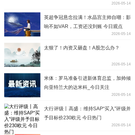
2026-05-14
英超争冠悬念拉满！水晶宫主帅自嘲：影
响不如VAR，工资还没到账 今日观点
2026-05-14
太狠了！内资又砸盘！A股怎么办？
2026-05-14
米体：罗马准备引进新体育总监，加帅倾
向亚特兰大的达米科_今日关注
2026-05-14
大行评级丨高盛：维持SAP“买入”评级并
予目标价230欧元 今日热门
2026-05-14