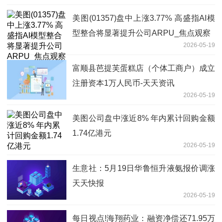
美图(01357)盘中上涨3.77% 高盛指AI模
型整合将显著提升公司ARPU_焦点观察
2026-05-19
富顺县芭提芙蛋糕店（个体工商户）成立
注册资本1万人民币-天天资讯
2026-05-19
美图公司盘中涨近8% 年内累计回购金额
1.74亿港元
2026-05-19
生意社：5月19日华鲁恒升液氨报价调涨
天天快报
2026-05-19
每日视点!海翔药业：融资净偿还71.95万