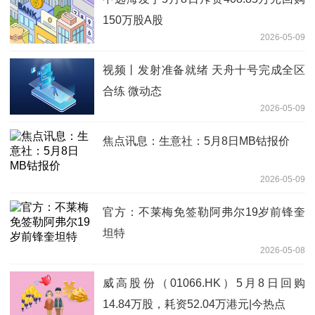
150万股A股
2026-05-09
视频丨发射准备就绪 天舟十号完成全区
合练 微动态
2026-05-09
焦点讯息：生意社：5月8日MB钴报价
2026-05-09
官方：不莱梅免签勒阿弗尔19岁前锋奎
坦特
2026-05-08
威高股份（01066.HK）5月8日回购
14.84万股，耗资52.04万港元|今热点