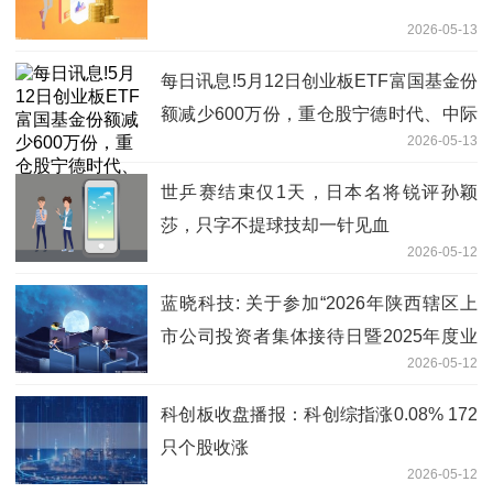
2026-05-13
每日讯息!5月12日创业板ETF富国基金份
额减少600万份，重仓股宁德时代、中际
2026-05-13
旭创、新易盛
世乒赛结束仅1天，日本名将锐评孙颖
莎，只字不提球技却一针见血
2026-05-12
蓝晓科技: 关于参加“2026年陕西辖区上
市公司投资者集体接待日暨2025年度业
2026-05-12
绩说明会”的公告
科创板收盘播报：科创综指涨0.08% 172
只个股收涨
2026-05-12