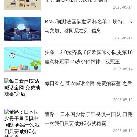
2026-05-14
RMC预测法国队世界杯名单：坎特、卡
马文加、穆阿尼在列_信息
2026-05-14
头条：2-0拉齐奥 6亿欧国米夺队史第10
座意杯冠军 45岁少帅封神：双冠王
2026-05-14
每日看点!菜农喊话全网“免费抽蒜薹”之后
2026-05-13
董路：日本国少骨子里畏惧中国队 再踢
一次我们只要做好3点就稳赢
2026-05-13