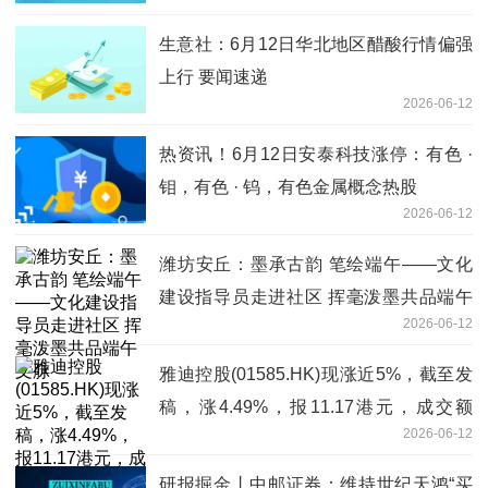
生意社：6月12日华北地区醋酸行情偏强
上行 要闻速递
2026-06-12
热资讯！6月12日安泰科技涨停：有色 ·
钼，有色 · 钨，有色金属概念热股
2026-06-12
潍坊安丘：墨承古韵 笔绘端午——文化
建设指导员走进社区 挥毫泼墨共品端午
2026-06-12
文脉
雅迪控股(01585.HK)现涨近5%，截至发
稿，涨4.49%，报11.17港元，成交额
2026-06-12
5915.28万港元-今日精选
研报掘金丨中邮证券：维持世纪天鸿“买