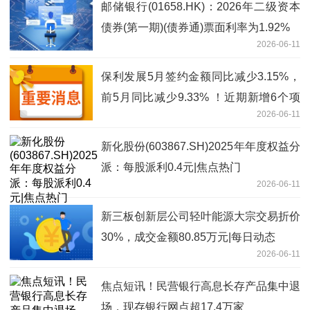
邮储银行(01658.HK)：2026年二级资本
债券(第一期)(债券通)票面利率为1.92%
2026-06-11
保利发展5月签约金额同比减少3.15%，
前5月同比减少9.33% ！近期新增6个项
2026-06-11
目豪掷77亿元 当前资讯
新化股份(603867.SH)2025年年度权益分
派：每股派利0.4元|焦点热门
2026-06-11
新三板创新层公司轻叶能源大宗交易折价
30%，成交金额80.85万元|每日动态
2026-06-11
焦点短讯！民营银行高息长存产品集中退
场，现存银行网点超17.4万家