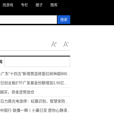
找游戏
专栏
圈子
图库
搜索
闻
播报:广东“十四五”新增营造修复红树林超8000公顷
7月7日创业板ETF广发基金份额增加1.92亿份，重仓股宁德时代、中际旭创、新易盛
越买，资金逆势加仓
7月7日力鼎光电涨停：虹膜识别，智慧安防，VR&AR概念热股
文化中国行·联播一瞬丨小暑已至 愿你心静清凉从容度夏