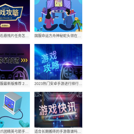
原神九霄之石悬残片任务怎么接 原神找村长怎么触发不了原因有哪些？
国服命运方舟神秘蛇头领在哪 命运方舟什么时间全面开放？
传奇世界私服最新版推荐 2023仙侠游戏精选有哪些？
2023热门安卓手游进行排行的方法有哪些？目前最火热的人气手游top10介绍
命运方舟青爪团精英弓箭手位置介绍 命运方舟搬砖一小时多少钱？
适合长期搬砖的手游靠谱吗？适合一个人长期玩的手游安卓的分享