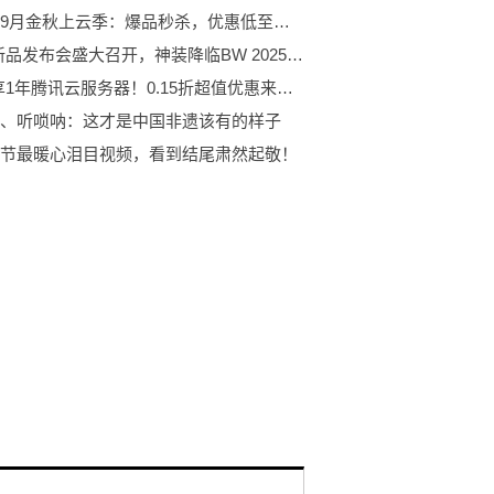
腾讯云9月金秋上云季：爆品秒杀，优惠低至骨折价，概泽科技限时回馈！
ROG新品发布会盛大召开，神装降临BW 2025，燃爆全场
9.9元享1年腾讯云服务器！0.15折超值优惠来袭，概泽科技限时回馈！
、听唢呐：这才是中国非遗该有的样子
节最暖心泪目视频，看到结尾肃然起敬！