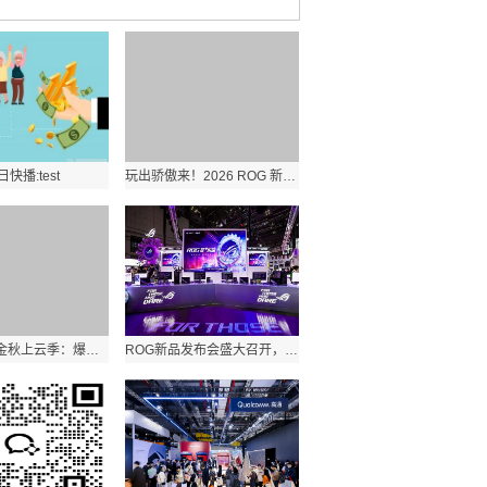
日快播:test
玩出骄傲来！2026 ROG 新品装备齐发，点燃羊城电竞狂欢夜
腾讯云9月金秋上云季：爆品秒杀，优惠低至骨折价，概泽科技限时回馈！
ROG新品发布会盛大召开，神装降临BW 2025，燃爆全场