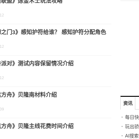
雄联盟》炼金术士玩法攻略
-12
德之门3》感知护符给谁？ 感知护符分配角色
-12
兽派对》测试内容保留情况介绍
-12
运方舟》贝隆南材料介绍
资讯
-09
每日快播
运方舟》贝隆主线花费时间介绍