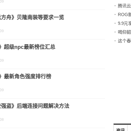
-09
运方舟》贝隆南装等要求一览
-09
喝仰韶
这个春
f》超级npc最新榜位汇总
-09
f》最新角色强度排行榜
-09
胶强盗》后端连接问题解决方法
-08
资讯