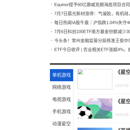
Equinor授予60亿挪威克朗海底项目合
7月7日晨光新材涨停：气凝胶，有机硅
每日热闻!A股午盘｜沪指跌1.04%失守
今头条！常州金融监管分局核准王俊中
ETF今日收评 | 农业相关ETF涨超4%，
关注：吉利控股与格力电器签署战略合
保证金为何变化套保效果更清晰？_焦
《星
单机游戏
2023-09
网络游戏
电视游戏
《星空
手机游戏
2023-09
动漫星空