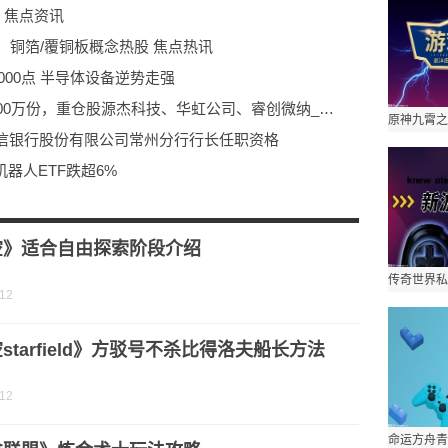
同 焦点资讯
，铜箔/覆铜板概念热股 焦点热讯
4000点 半导体设备逆势走强
7月6日科创100ETF南方基金份额减少300万份，重仓股源杰科技、华虹公司、睿创微纳_今日要闻
信银行股份有限公司常州分行行长任职资格
机器人ETF跌超6%
作框架协议
点热讯
空》适合自由探索阶段介绍
-12
starfield》方驳号不杀比得洛夫船长方法
-12